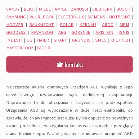
CANDY
|
BEKO
|
MIELE
|
AMICA
|
ZANUSSI
|
LIEBHERR
|
BOSCH
|
SAMSUNG
|
WHIRLPOOL
|
ELECTROLUX
|
SIEMENS
|
HOTPOINT
|
HOOVER
|
BAUKNECHT
|
POLAR
|
KERNAU
|
ARDO
|
MPM
|
GODDESS
|
RAVANSON
|
AEG
|
GORENJE
|
ARISTON
|
IGNIS
|
INDESIT
|
LG
|
HAIER
|
SHARP
|
GRUNDIG
|
SMEG
|
DIETRICH
|
MASTERCOOK
|
FAGOR
☎ kontakt
Najczęstsze awarie domowych urządzeń AGD wynikają z jego
niewłaściwego użytkowania bądź nadmiernej eksploatacji.
Doprowadza to do obciążania i zużywania się podzespołów.
Urządzenia AGD są wyposażone w duże ilości elektroniki, co
sprawia, że ich awaryjność jest duża. By nie dopuścić do poważnych
awarii, potrzebna jest regularna konserwacja sprzętu i przeglądy
stanu technicznego. Ważne jest, by nie ustawiać urządzeń AGD