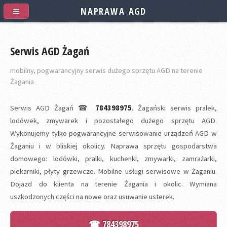
NAPRAWA AGD
Serwis AGD Żagań
mobilny, pogwarancyjny serwis dużego sprzętu AGD na terenie
Żagania
Serwis AGD Żagań ☎
784398975
. Żagański serwis pralek,
lodówek, zmywarek i pozostałego dużego sprzętu AGD.
Wykonujemy tylko pogwarancyjne serwisowanie urządzeń AGD w
Żaganiu i w bliskiej okolicy. Naprawa sprzętu gospodarstwa
domowego: lodówki, pralki, kuchenki, zmywarki, zamrażarki,
piekarniki, płyty grzewcze. Mobilne usługi serwisowe w Żaganiu.
Dojazd do klienta na terenie Żagania i okolic. Wymiana
uszkodzonych części na nowe oraz usuwanie usterek.
☎ 784398975