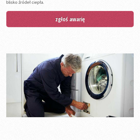
blisko źródeł ciepła.
zgłoś awarię